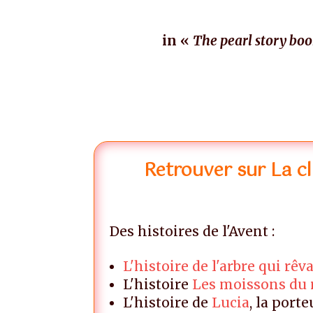
in «
The pearl story boo
qui aime le plus les arbres ? qui aime le plus les 
arbres ? qui aime le plus les arbres ? qui aime le
Retrouver sur La cl
Des histoires de l'Avent :
L'histoire de l'arbre qui rêv
L'histoire
Les moissons du r
L'histoire de
Lucia
, la port