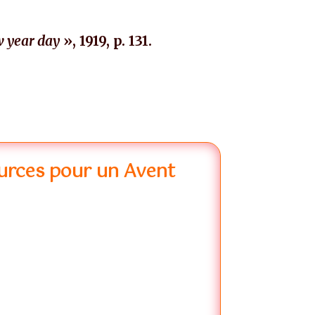
w year day
», 1919, p. 131.
 aime le plus les arbres ? qui aime le plus les
res ? qui aime le plus les arbres ?
ources pour un Avent