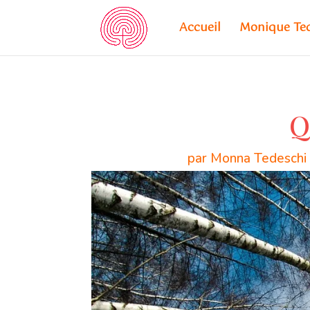
Accueil
Monique Te
Q
par
Monna Tedeschi