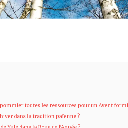
u pommier toutes les ressources pour un Avent form
’hiver dans la tradition païenne ?
n de Yule dans la Roue de l’Année ?