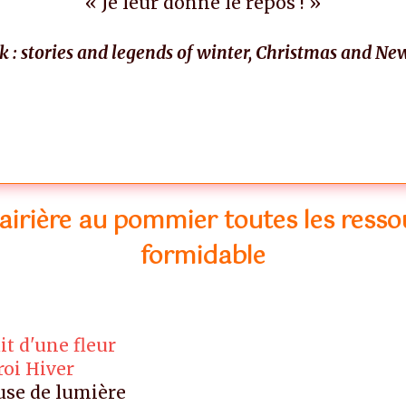
« Je leur donne le repos ! »
k : stories and legends of winter, Christmas and Ne
arbres ? qui aime le plus les arbres ? qui aime le plus les arbres ? qui
 plus les arbres ? qui aime le plus les arbres ? qui aime le plus les arb
airière au pommier toutes les ress
formidable
ait d'une fleur
oi Hiver
euse de lumière