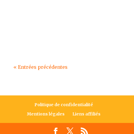
paru aux éditions La Plage. Un
hiver au rythme des saisons
Quand le froid s’installe et que
la lumière décline, l’enfant
comme l’adulte...
« Entrées précédentes
Politique de confidentialité
Mentions légales
Liens affiliés