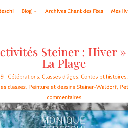
deschi
Blog
Archives Chant des Fées
Mes liv
tivités Steiner : Hiver »
La Plage
19
|
Célébrations
,
Classes d'âges
,
Contes et histoires
es classes
,
Peinture et dessins Steiner-Waldorf
,
Pet
commentaires