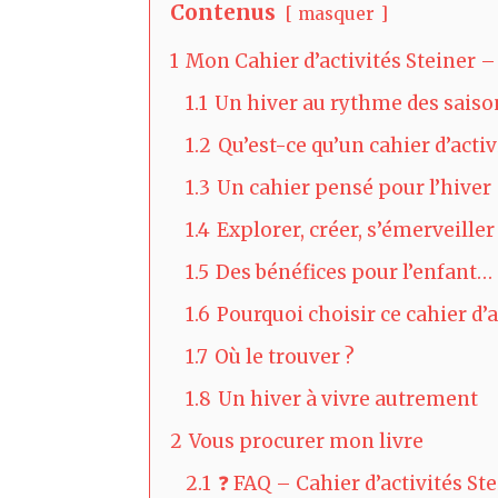
Contenus
masquer
1
Mon Cahier d’activités Steiner – 
1.1
Un hiver au rythme des saiso
1.2
Qu’est-ce qu’un cahier d’activ
1.3
Un cahier pensé pour l’hiver
1.4
Explorer, créer, s’émerveiller
1.5
Des bénéfices pour l’enfant… 
1.6
Pourquoi choisir ce cahier d’a
1.7
Où le trouver ?
1.8
Un hiver à vivre autrement
2
Vous procurer mon livre
2.1
❓ FAQ – Cahier d’activités St