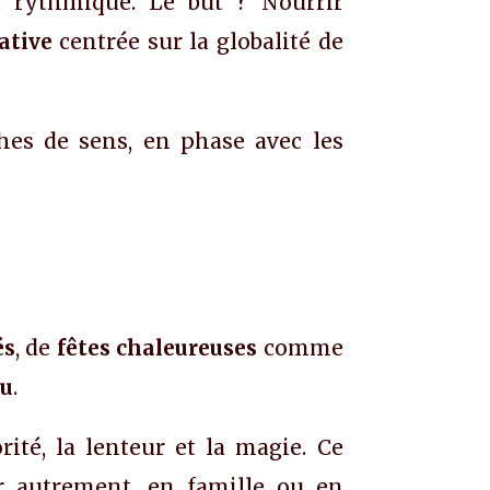
et rythmique. Le but ? Nourrir
ative
centrée sur la globalité de
hes de sens, en phase avec les
és
, de
fêtes chaleureuses
comme
eu
.
rité, la lenteur et la magie. Ce
er autrement, en famille ou en