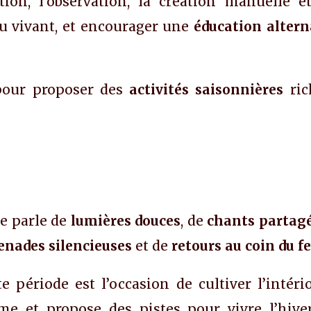
tion, l’observation, la création manuelle 
 au vivant, et encourager une
éducation altern
 pour proposer des
activités saisonnières
ric
le parle de
lumières douces
, de
chants partag
nades silencieuses
et de
retours au coin du f
e période est l’occasion de cultiver l’intério
thme et propose des pistes pour vivre l’hiv