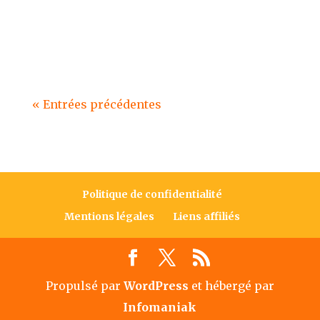
page d'une barde. Elle nous offre
ici un livre excellent et très...
« Entrées précédentes
Politique de confidentialité
Mentions légales
Liens affiliés
Propulsé par
WordPress
et hébergé par
Infomaniak