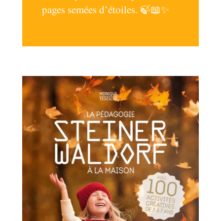
pages semées d’étoiles. 🍃📖✨