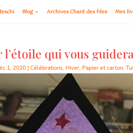
deschi
Blog
Archives Chant des Fées
Mes liv
er l’étoile qui vous guider
éc 1, 2020
|
Célébrations
,
Hiver
,
Papier et carton
,
Tu