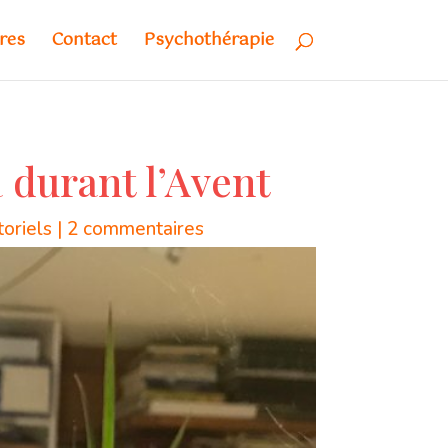
res
Contact
Psychothérapie
a durant l’Avent
toriels
|
2 commentaires