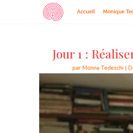
Accueil
Monique Te
Jour 1 : Réalis
par
Monna Tedeschi
|
D