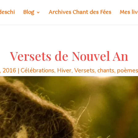
deschi
Blog
Archives Chant des Fées
Mes liv
Versets de Nouvel An
, 2016
|
Célébrations
,
Hiver
,
Versets, chants, poèmes