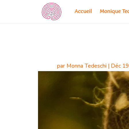
Accueil
Monique Te
par
Monna Tedeschi
|
Déc 19