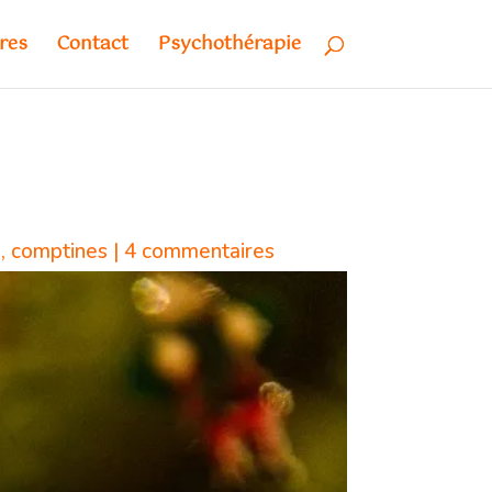
res
Contact
Psychothérapie
, comptines
|
4 commentaires