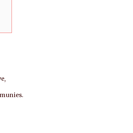
e,
émunies.