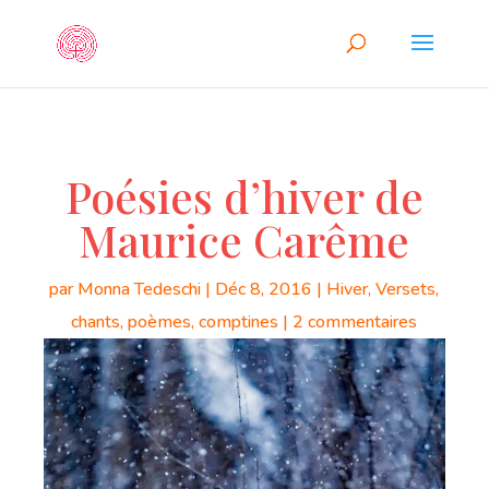
Poésies d’hiver de
Maurice Carême
par
Monna Tedeschi
|
Déc 8, 2016
|
Hiver
,
Versets,
chants, poèmes, comptines
|
2 commentaires