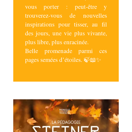
vous porter : peut-être y
trouverez-vous de nouvelles
inspirations pour tisser, au fil
des jours, une vie plus vivante,
plus libre, plus enracinée.
Belle promenade parmi ces
pages semées d’étoiles. 🍃📖✨