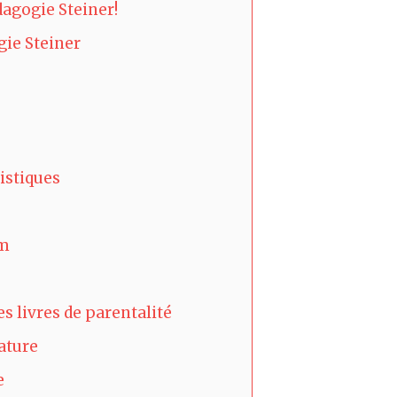
dagogie Steiner!
gie Steiner
tistiques
am
s livres de parentalité
ature
e