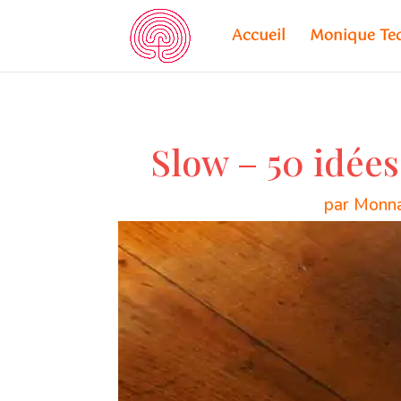
Accueil
Monique Te
Slow – 50 idées
par
Monna