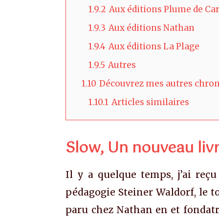
1.9.2
Aux éditions Plume de Ca
1.9.3
Aux éditions Nathan
1.9.4
Aux éditions La Plage
1.9.5
Autres
1.10
Découvrez mes autres chron
1.10.1
Articles similaires
Slow, Un nouveau livr
Il y a quelque temps, j’ai reç
pédagogie Steiner Waldorf, le t
paru chez Nathan en et fondatr