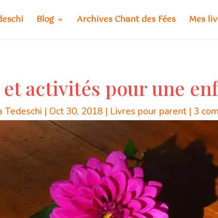
deschi
Blog
Archives Chant des Fées
Mes liv
 et activités pour une en
 Tedeschi
|
Oct 30, 2018
|
Livres pour parent
|
3 com