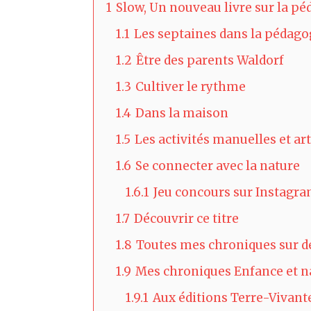
1
Slow, Un nouveau livre sur la pé
1.1
Les septaines dans la pédago
1.2
Être des parents Waldorf
1.3
Cultiver le rythme
1.4
Dans la maison
1.5
Les activités manuelles et ar
1.6
Se connecter avec la nature
1.6.1
Jeu concours sur Instagr
1.7
Découvrir ce titre
1.8
Toutes mes chroniques sur de
1.9
Mes chroniques Enfance et n
1.9.1
Aux éditions Terre-Vivant