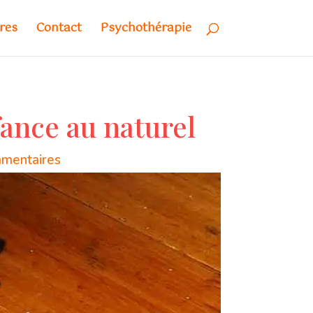
res
Contact
Psychothérapie
fance au naturel
mentaires