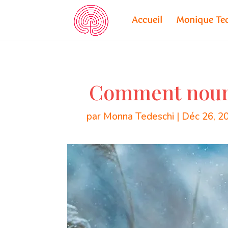
Accueil
Monique Te
Comment nourri
par
Monna Tedeschi
|
Déc 26, 2