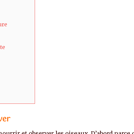
ure
te
ver
nourrir et observer les oiseaux. D’abord parce 