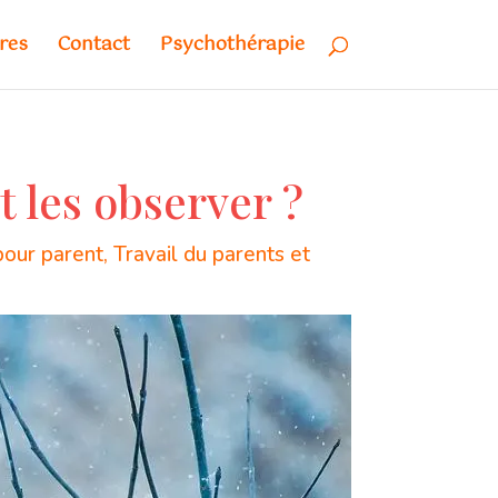
res
Contact
Psychothérapie
 les observer ?
pour parent
,
Travail du parents et