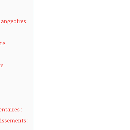
 mangeoires
re
te
ntaires :
hissements :