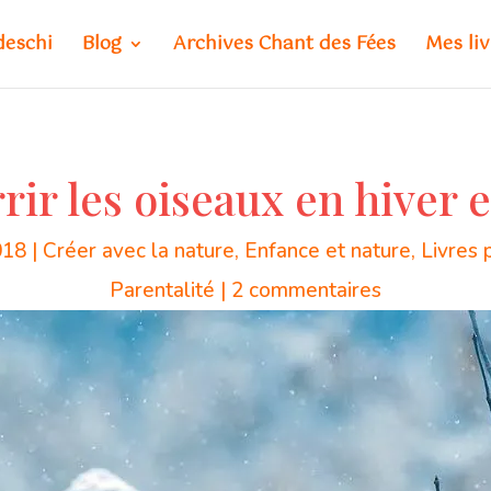
deschi
Blog
Archives Chant des Fées
Mes liv
r les oiseaux en hiver et
018
|
Créer avec la nature
,
Enfance et nature
,
Livres 
Parentalité
|
2 commentaires