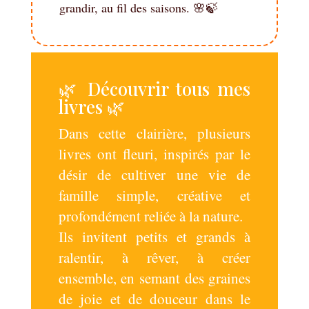
grandir, au fil des saisons. 🌸🍃
🌿 Découvrir tous mes
livres 🌿
Dans cette clairière, plusieurs
livres ont fleuri, inspirés par le
désir de cultiver une vie de
famille simple, créative et
profondément reliée à la nature.
Ils invitent petits et grands à
ralentir, à rêver, à créer
ensemble, en semant des graines
de joie et de douceur dans le