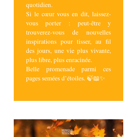
quotidien.
Si le cœur vous en dit, laissez-
vous porter : peut-être y
trouverez-vous de nouvelles
inspirations pour tisser, au fil
des jours, une vie plus vivante,
plus libre, plus enracinée.
Belle promenade parmi ces
pages semées d’étoiles. 🍃📖✨