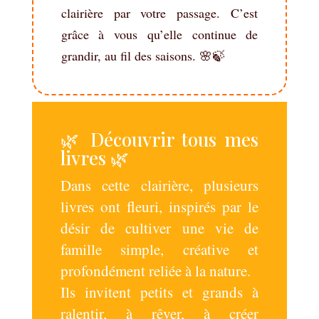
clairière par votre passage. C’est
grâce à vous qu’elle continue de
grandir, au fil des saisons. 🌸🍃
🌿 Découvrir tous mes
livres 🌿
Dans cette clairière, plusieurs
livres ont fleuri, inspirés par le
désir de cultiver une vie de
famille simple, créative et
profondément reliée à la nature.
Ils invitent petits et grands à
ralentir, à rêver, à créer