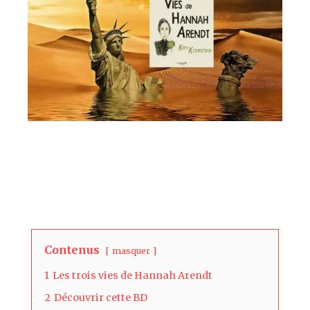
Contenus
masquer
1
Les trois vies de Hannah Arendt
2
Découvrir cette BD