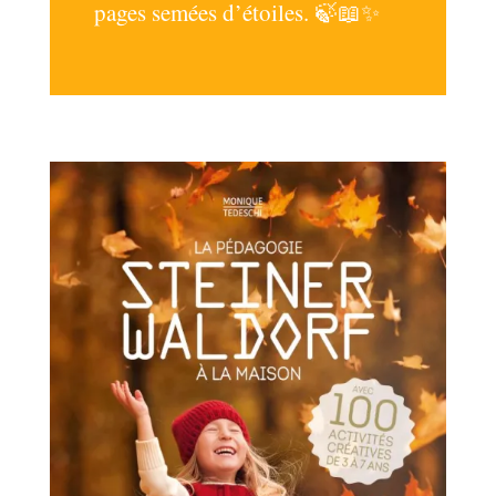
pages semées d’étoiles. 🍃📖✨