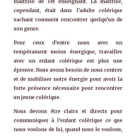
maîtrisé de c
e
t
enseignant.
La maîtrise,
c
ependant, était dans l’adulte colérique
sachant
comment rencontrer
quelqu’un de
son genre
.
Pour ceux d’entre nous avec un
tempérament moins énergique,
t
ravailler
avec un enfant colérique est plus un
e
épreuve. Nous avons b
esoin de nous centrer
et de mobiliser notre énergie
pour a
voir la
forte présence nécessaire pour
rencontrer
un j
eune colérique.
Nous devons être clairs et directs
pour
communiquer à l’
enfant colérique ce que
nous
voulons d
e lui, quand nous le voulons,