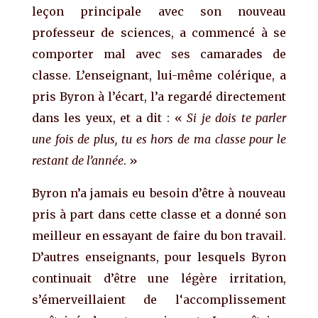
leçon principale
avec son nouveau
professeur de sciences, a commencé
à se
comporter
mal avec ses camarades de
classe. L’enseignant,
l
ui-même colérique,
a
pris
Byron
à l’écart
, l’
a
regard
é d
irectement
dans les yeux, et a dit : «
Si je dois
te
parler
une
fois de plus,
tu es
hors de ma classe pour
le
restant
de l’année
. »
Byron n’a jamais eu besoin d’être à nouveau
pris à part
dans cette classe et a donné son
meilleur en essayant
de
faire du bon travail.
D’autres enseignants, pour lesquels Byron
c
ontinuait d’être une légère irritation,
s
’émerveillaient de l
‘accomplissement