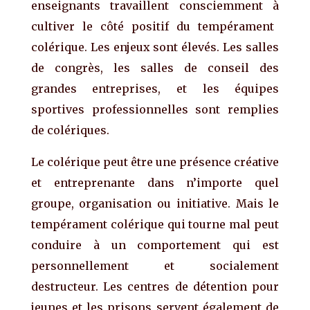
enseignants
t
ravaille
nt
consciemment
à
cultiver le côté positif d
u
tempérament
colérique
. Les enjeux sont élevés. Les salles
de congrès
, les salles de conseil des
grandes entreprises,
et
les équipes
sportives professionnelles sont remplies
de
colériques
.
Le colérique peut être
une présence
créati
ve
et entreprenant
e
dans n’importe quel
groupe, organisation ou initiative. Mais le
tempérament colérique
qui tourne mal
peut
conduire à
un c
omportement qui est
personnellement et socialement
destructeur. Les centres de détention pour
jeunes et les prisons servent également de