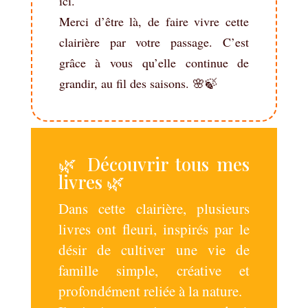
ici.
Merci d’être là, de faire vivre cette
clairière par votre passage. C’est
grâce à vous qu’elle continue de
grandir, au fil des saisons. 🌸🍃
🌿 Découvrir tous mes
livres 🌿
Dans cette clairière, plusieurs
livres ont fleuri, inspirés par le
désir de cultiver une vie de
famille simple, créative et
profondément reliée à la nature.