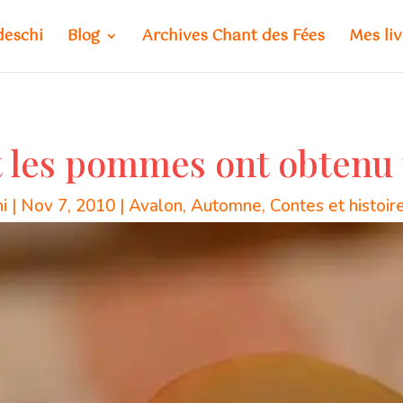
deschi
Blog
Archives Chant des Fées
Mes liv
les pommes ont obtenu u
i
|
Nov 7, 2010
|
Avalon
,
Automne
,
Contes et histoir