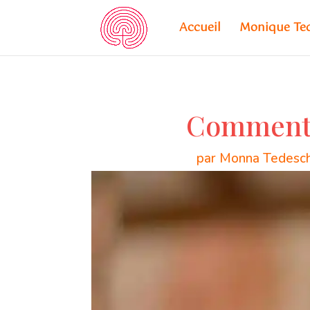
Accueil
Monique Te
Comment 
par
Monna Tedesch