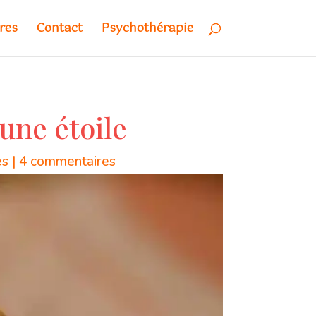
res
Contact
Psychothérapie
ne étoile
es
|
4 commentaires