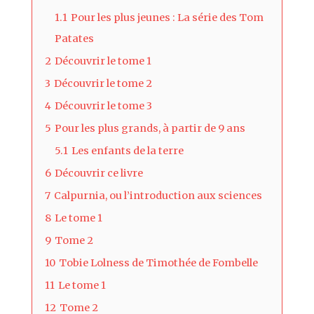
1.1
Pour les plus jeunes : La série des Tom
Patates
2
Découvrir le tome 1
3
Découvrir le tome 2
4
Découvrir le tome 3
5
Pour les plus grands, à partir de 9 ans
5.1
Les enfants de la terre
6
Découvrir ce livre
7
Calpurnia, ou l’introduction aux sciences
8
Le tome 1
9
Tome 2
10
Tobie Lolness de Timothée de Fombelle
11
Le tome 1
12
Tome 2