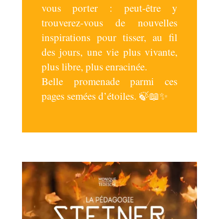
vous porter : peut-être y
trouverez-vous de nouvelles
inspirations pour tisser, au fil
des jours, une vie plus vivante,
plus libre, plus enracinée.
Belle promenade parmi ces
pages semées d’étoiles. 🍃📖✨