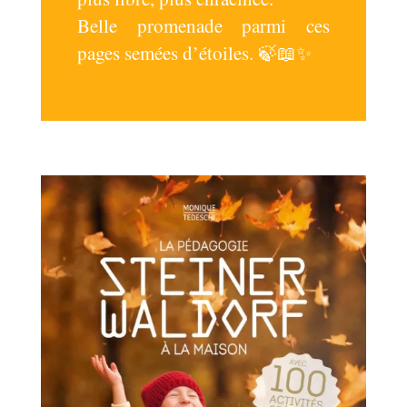
Belle promenade parmi ces
pages semées d’étoiles. 🍃📖✨