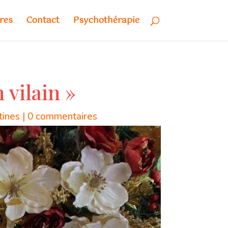
res
Contact
Psychothérapie
 vilain »
tines
|
0 commentaires