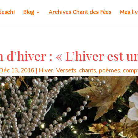
deschi
Blog
Archives Chant des Fées
Mes liv
d’hiver : « L’hiver est un
Déc 13, 2016
|
Hiver
,
Versets, chants, poèmes, comp