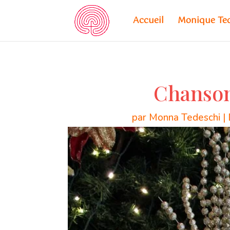
Accueil
Monique Te
Chanson 
par
Monna Tedeschi
|