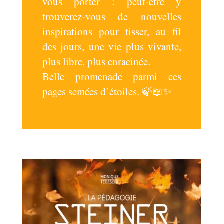
vous porter : peut-être y
trouverez-vous de nouvelles
inspirations pour tisser, au fil
des jours, une vie plus vivante,
plus libre, plus enracinée.
Belle promenade parmi ces
pages semées d’étoiles. 🍃📖✨