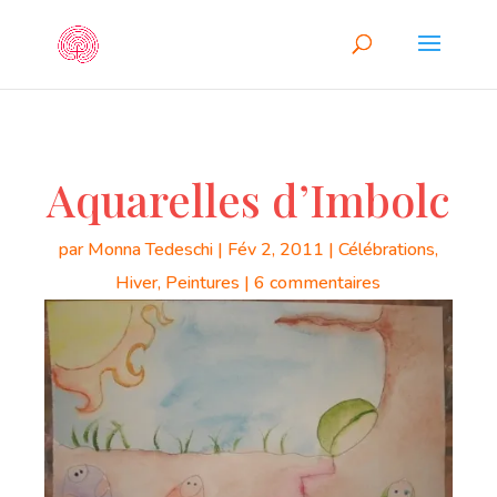
Aquarelles d’Imbolc
par
Monna Tedeschi
|
Fév 2, 2011
|
Célébrations
,
Hiver
,
Peintures
|
6 commentaires