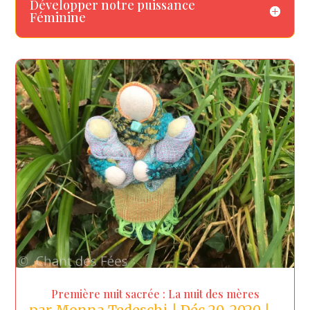
Développer notre puissance
Féminine
Première nuit sacrée : La nuit des mères
par
Monna Tedeschi
|
Déc 20, 2020
|