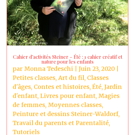
Cahier d’activités Steiner – Été : 1 cahier créatif et
nature pour les enfants
par
Monna Tedeschi
|
Juin 23, 2020
|
Petites classes
,
Art du fil
,
Classes
d'âges
,
Contes et histoires
,
Été
,
Jardin
d'enfant
,
Livres pour enfant
,
Magies
de femmes
,
Moyennes classes
,
Peinture et dessins Steiner-Waldorf
,
Travail du parents et Parentalité
,
Tutoriels