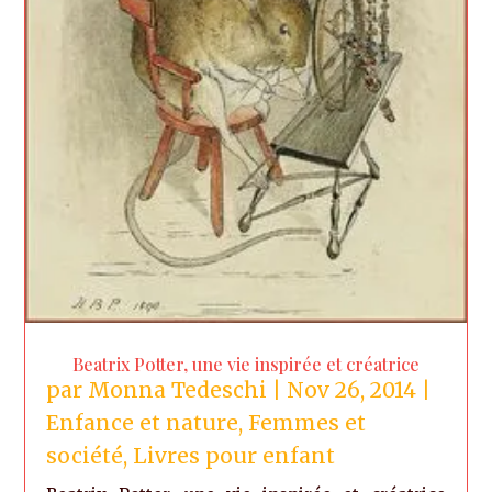
Beatrix Potter, une vie inspirée et créatrice
par
Monna Tedeschi
|
Nov 26, 2014
|
Enfance et nature
,
Femmes et
société
,
Livres pour enfant