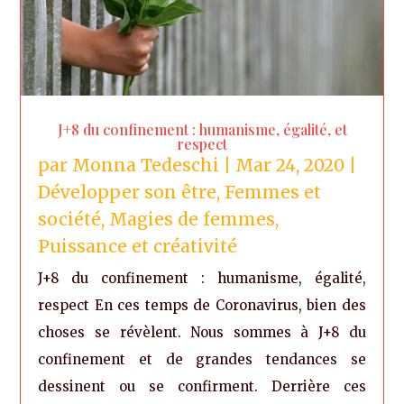
J+8 du confinement : humanisme, égalité, et
respect
par
Monna Tedeschi
|
Mar 24, 2020
|
Développer son être
,
Femmes et
société
,
Magies de femmes
,
Puissance et créativité
J+8 du confinement : humanisme, égalité,
respect En ces temps de Coronavirus, bien des
choses se révèlent. Nous sommes à J+8 du
confinement et de grandes tendances se
dessinent ou se confirment. Derrière ces