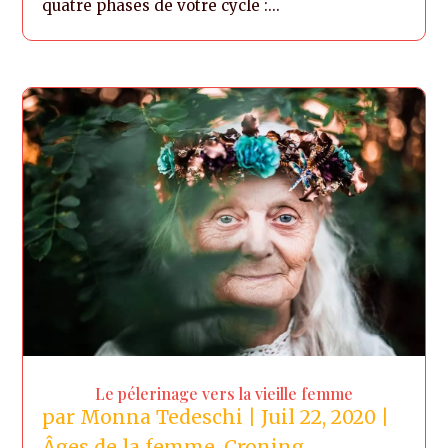
quatre phases de votre cycle :...
Le pélerinage vers la vieille femme
par
Monna Tedeschi
|
Juil 22, 2020
|
Âges de la femme
,
Croning