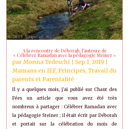
A la rencontre de Déborah, l’auteure de
« Célébrer Ramadan avec la pédagogie Steiner »
par
Monna Tedeschi
|
Sep 1, 2019
|
Mamans en IEF
,
Principes
,
Travail du
parents et Parentalité
Il y a quelques mois, j’ai publié sur Chant des
Fées un article que vous avez été très
nombreux à partager : Célébrer Ramadan avec
la pédagogie Steiner ; il était écrit par Déborah
et portait sur la célébration du mois de