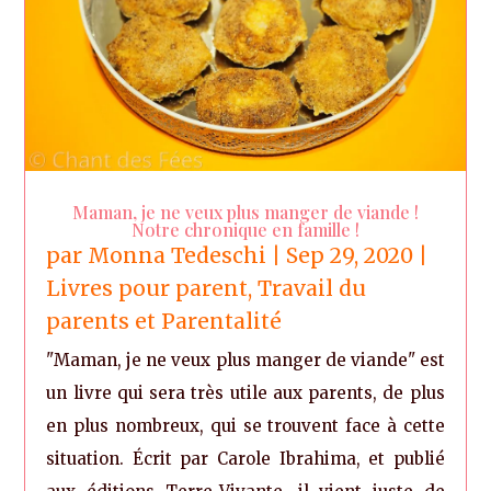
Maman, je ne veux plus manger de viande !
Notre chronique en famille !
par
Monna Tedeschi
|
Sep 29, 2020
|
Livres pour parent
,
Travail du
parents et Parentalité
"Maman, je ne veux plus manger de viande" est
un livre qui sera très utile aux parents, de plus
en plus nombreux, qui se trouvent face à cette
situation. Écrit par Carole Ibrahima, et publié