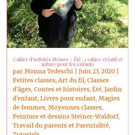
Cahier d’activités Steiner – Été : 1 cahier créatif et
nature pour les enfants
par
Monna Tedeschi
|
Juin 23, 2020
|
Petites classes
,
Art du fil
,
Classes
d'âges
,
Contes et histoires
,
Été
,
Jardin
d'enfant
,
Livres pour enfant
,
Magies
de femmes
,
Moyennes classes
,
Peinture et dessins Steiner-Waldorf
,
Travail du parents et Parentalité
,
Tutoriels